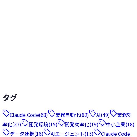
課題解決
分で読める
13
2026年4月2日
少人数チームの営業管理、「フォロー忘れてた」が一番こわ
い ── 2人で回す仕組みの作り方
少人数チームの営業管理で最もこわいのはフォロー漏れ。成
約の80%は5回以上のフォローが必要なのに、44%の営業が
1回で諦めている現実。2人チームのplayparkが実践した
「漏れない仕組み」を紹介します。
2
+
業務効率化
営業パイプライン管理
営業管理
タグ
Claude Code
(
68
)
業務自動化
(
62
)
AI
(
49
)
業務効
率化
(
37
)
開発環境
(
19
)
開発効率化
(
19
)
中小企業
(
18
)
データ連携
(
16
)
AIエージェント
(
15
)
Claude Code