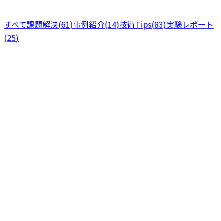
すべて
課題解決
(
61
)
事例紹介
(
14
)
技術Tips
(
83
)
実験レポート
(
25
)
課題解決
分で読める
18
2026年5月11日
AIから先回りで話しかけてくる営業ツールを、月5万円の
SaaSなしで作って動かしている話
案件の追いかけ漏れや返信待ちの放置に悩む小規模営業チー
ムへ。月5万円のSaaSを使わず、毎朝Slackが「今日の優先
案件」を知らせてくれる営業ツールを2人で自作した運用記
録です。
2
+
Slack
業務自動化
営業管理
課題解決
2026年5月9日
17
分で読める
営業管理、何から始める？1〜5名の会社が今日から動かせ