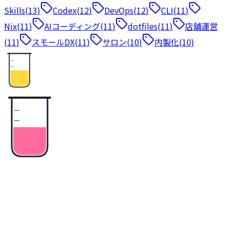
Skills
(
13
)
Codex
(
12
)
DevOps
(
12
)
CLI
(
11
)
Nix
(
11
)
AIコーディング
(
11
)
dotfiles
(
11
)
店舗運営
(
11
)
スモールDX
(
11
)
サロン
(
10
)
内製化
(
10
)