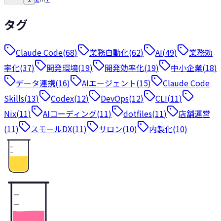
タグ
Claude Code
(
68
)
業務自動化
(
62
)
AI
(
49
)
業務効
率化
(
37
)
開発環境
(
19
)
開発効率化
(
19
)
中小企業
(
18
)
データ連携
(
16
)
AIエージェント
(
15
)
Claude Code
Skills
(
13
)
Codex
(
12
)
DevOps
(
12
)
CLI
(
11
)
Nix
(
11
)
AIコーディング
(
11
)
dotfiles
(
11
)
店舗運営
(
11
)
スモールDX
(
11
)
サロン
(
10
)
内製化
(
10
)