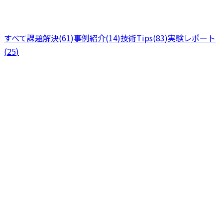
すべて
課題解決
(
61
)
事例紹介
(
14
)
技術Tips
(
83
)
実験レポート
(
25
)
課題解決
分で読める
10
2026年7月30日
介護施設の記録転記に消える時間を減らす — 紙・Excel・複
数システムをつなぐ自動化の考え方
介護施設で記録を紙・Excel・複数のシステム間で転記する
作業に時間を取られていませんか。転記の負担を減らす自動
化の考え方と進め方を、他業種での実践知見をもとに解説し
ます。
3
+
Excel
データ連携
業務自動化
課題解決
2026年7月18日
14
分で読める