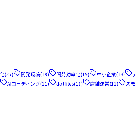
de の違い・再利用できる設計パターン
e の両方で再利用できるか。フォーマット仕様・descriptionフ
化
(
37
)
開発環境
(
19
)
開発効率化
(
19
)
中小企業
(
18
)
AIコーディング
(
11
)
dotfiles
(
11
)
店舗運営
(
11
)
スモ