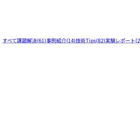
すべて
課題解決
(
61
)
事例紹介
(
14
)
技術Tips
(
82
)
実験レポート
(
2
実験レポート
分で読める
12
2026年7月12日
AIコーディングを「クラウドで」やらない理由 — 手元に
クラウドの開発環境にAIエージェントを任せてみたのに、
辿って境界線を確かめた記録です。
技術Tips
2
+
AI coding
Codex
Claude Code
2026年7月9日
16
分で読める
iPhoneから手元のClaude Codeを1タップで起動する —