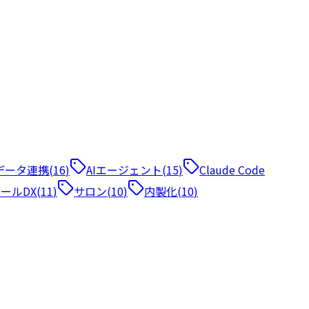
ィールドの書き方・ツール横断の設計パターンを実例つきで解説します。
データ連携
(
16
)
AIエージェント
(
15
)
Claude Code
ールDX
(
11
)
サロン
(
10
)
内製化
(
10
)