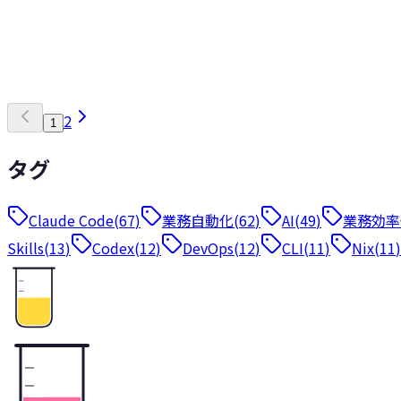
分で読める
22
skill.md の書き方完全ガイド — Codex と Claude Co
2026年3月19日
Skill.md をどう書けば Codex と Claude Cod
4
+
Claude Code
Codex
Skill.md 書き方
2
1
タグ
Claude Code
(
67
)
業務自動化
(
62
)
AI
(
49
)
業務効率
Skills
(
13
)
Codex
(
12
)
DevOps
(
12
)
CLI
(
11
)
Nix
(
11
)