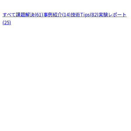
すべて
課題解決
(
61
)
事例紹介
(
14
)
技術Tips
(
82
)
実験レポート
(
25
)
課題解決
分で読める
12
2026年7月8日
シフト表を無料で作る現実的な方法 — 登録不要のメーカー
と業種別テンプレ、有料アプリが要る境界線
美容室やネイル、整体など小さなお店のシフト表を、お金を
かけずに作りたい店長向けの記事です。登録不要で使える無
料ツールと業種別のエクセルテンプレ、そして無料でできる
ことと有料アプリが必要になる境目を正直に整理しました。
7
+
シフト表 作成
シフト表 テンプレート
シフト表
課題解決
2026年5月19日
13
分で読める
指名のお客様を「その日は担当が休みで」で逃していません