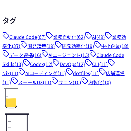
23
+
タグ
Claude Code
(
67
)
業務自動化
(
62
)
AI
(
49
)
業務効
率化
(
37
)
開発環境
(
19
)
開発効率化
(
19
)
中小企業
(
18
)
データ連携
(
16
)
AIエージェント
(
15
)
Claude Code
Skills
(
13
)
Codex
(
12
)
DevOps
(
12
)
CLI
(
11
)
Nix
(
11
)
AIコーディング
(
11
)
dotfiles
(
11
)
店舗運営
(
11
)
スモールDX
(
11
)
サロン
(
10
)
内製化
(
10
)