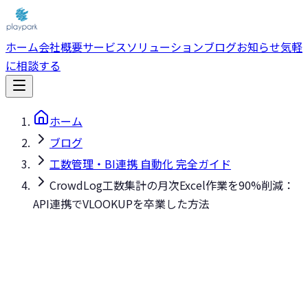
ホーム
会社概要
サービス
ソリューション
ブログ
お知らせ
気軽
に相談する
ホーム
ブログ
工数管理・BI連携 自動化 完全ガイド
CrowdLog工数集計の月次Excel作業を90%削減：
API連携でVLOOKUPを卒業した方法