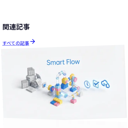
を見る
SHITATEYA
ソリューションを見る
関連記事
すべての記事
課題解決
分で読める
11
2026年4月4日
Web制作会社に聞いていい「サイト以外」の相談 — 勤怠・
工数・ファイル共有の自動化事例
Web制作会社にサイト以外のことも相談していいの？勤怠
Excel集計96%削減、工数管理90%自動化、ファイル共有リ
ンク月17時間削減——実際の自動化事例をご紹介します。
3
+
Excel
業務効率化
業務自動化
課題解決