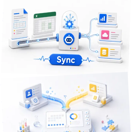
2026年7月30日
10
分で読める
介護施設の記録転記に消える時間を減らす — 紙・Excel・複
数システムをつなぐ自動化の考え方
介護施設で記録を紙・Excel・複数のシステム間で転記する
作業に時間を取られていませんか。転記の負担を減らす自動
化の考え方と進め方を、他業種での実践知見をもとに解説し
ます。
業務自動化
データ連携
Excel
+
3
課題解決
分で読める
17
2026年5月18日
月末の工数締めが毎月2〜3日遅れる本当の理由 — 勤怠と工
数の入力動線を分けて整理する
勤怠SaaSと工数SaaSを両方入れているのに、月末の締めが
毎回2〜3営業日遅れていませんか？ 二重入力の構造をほど