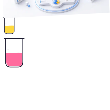
き、月末集計だけを先に片付ける判断軸を整理しました。
3
+
業務自動化
勤怠管理
工数管理