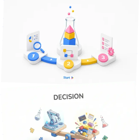
2026年5月13日
29
分で読める
中小企業のDX、何から始める？店舗・現場で動かせる業務
効率化3ステップ
「中小企業のDX、何から始めればいいかわからない」とい
う方へ。店舗運営・バックオフィスを抱える中小企業が、今
あるツールのまま動かせる業務効率化の3ステップを、業種
を選ばない順番で整理しました。
DX推進
スモールスタート
業務効率化
+
4
課題解決
分で読める
15
2026年4月5日
【業務自動化】外注と内製どっちが正解？ — 費用・品質・
スピードで比較する判断基準
業務自動化を外注するか内製するか迷っていませんか？費
用・品質・スピードの3軸で比較し、従業員10〜100名の中