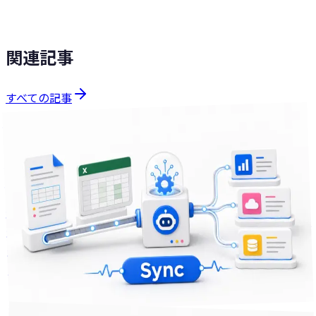
ソリューションを見る
関連記事
すべての記事
課題解決
分で読める
10
2026年7月30日
介護施設の記録転記に消える時間を減らす — 紙・Excel・複
数システムをつなぐ自動化の考え方
介護施設で記録を紙・Excel・複数のシステム間で転記する
作業に時間を取られていませんか。転記の負担を減らす自動
化の考え方と進め方を、他業種での実践知見をもとに解説し
ます。
3
+
Excel
データ連携
業務自動化
課題解決