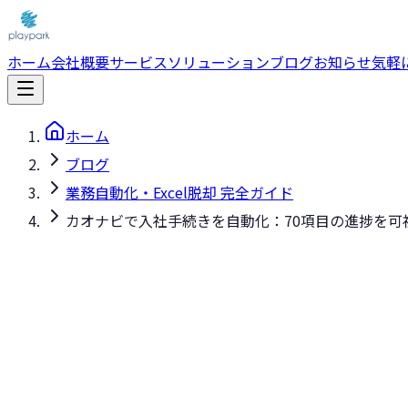
ホーム
会社概要
サービス
ソリューション
ブログ
お知らせ
気軽
ホーム
ブログ
業務自動化・Excel脱却 完全ガイド
カオナビで入社手続きを自動化：70項目の進捗を可