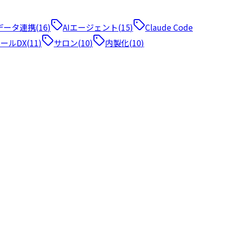
データ連携
(
16
)
AIエージェント
(
15
)
Claude Code
ールDX
(
11
)
サロン
(
10
)
内製化
(
10
)