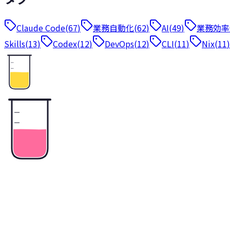
Claude Code
(
67
)
業務自動化
(
62
)
AI
(
49
)
業務効率
Skills
(
13
)
Codex
(
12
)
DevOps
(
12
)
CLI
(
11
)
Nix
(
11
)