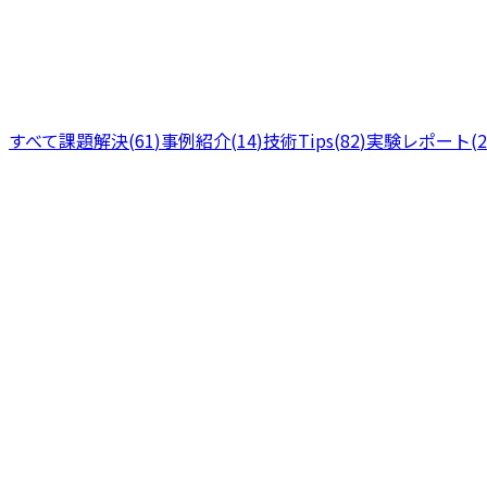
すべて
課題解決
(
61
)
事例紹介
(
14
)
技術Tips
(
82
)
実験レポート
(
2
技術Tips
分で読める
20
2026年8月4日
Claude Code の effort 設定、サブエージェント任せにす
サブエージェントに軽い整形作業を任せただけなのに妙に時間
に弾くガードの作り方を解説する。
実験レポート
2
+
サブエージェント
AI coding
Claude Code
2026年7月12日
12
分で読める
AIコーディングを「クラウドで」やらない理由 — 手元に