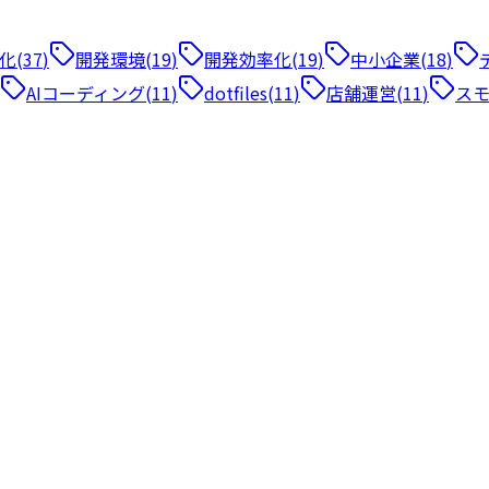
化
(
37
)
開発環境
(
19
)
開発効率化
(
19
)
中小企業
(
18
)
AIコーディング
(
11
)
dotfiles
(
11
)
店舗運営
(
11
)
スモ