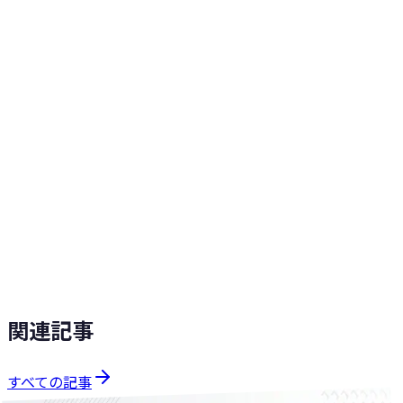
事業に寄り添うWeb制作パートナー。高速表示・SEO最適
化・スマホ対応のWebサイトを提供します。
ソリューションを見る
AI実装支援
AIを試したいが社内に作れる人がいない会社向けに、業務1
つの自動化から実装して動かす。お試し10万円〜。
ソリューションを見る
関連記事
すべての記事