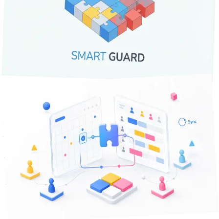
「休憩つけ忘れ」「連勤6日超え」「週40時間オーバー」...
手作業のシフト表に潜む法令違反リスク。美容室・サロンの
シフト作成で起きがちな3つの見落としパターンと、AIアラ
ートで"うっかり"をゼロにする方法を紹介します。
シフト管理
労務管理
労働基準法
+
8
課題解決
分で読める
13
2026年5月19日
指名のお客様を「その日は担当が休みで」で逃していません
か — 指名予約とシフトを連動させる話
指名予約とシフトが別管理だと、指名客の「その日担当が休
み」で予約を取りこぼし、人気スタッフだけ過密になりま
す。予約システムとシフトを連動させると何がどう変わるの
か、Before/Afterで整理しました。
5
+
ネイルサロン
サロン
美容室