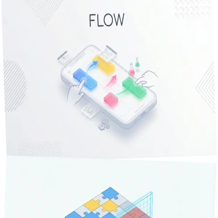
課題解決
分で読める
21
2026年2月24日
モバイルシフト管理アプリ｜スタッフ利用率85%・月8時間
削減
スタッフがPC開かずスマホで完結する「モバイルシフト管
理」アプリ。LINEグループでのシフト連絡から脱却し、希
望シフト収集率95%・スタッフ利用率85%・月8時間削減を
実現したShift Budの設計を、美容室現場の事例で解説しま
す。
シフト管理
スマホ シフト管理
モバイルシフト管理
10
+
アプリ
課題解決
2026年3月3日
12
分で読める
【労務リスク対策】シフト表に潜む法令違反、気づいてます
か？ - AIアラートで"うっかり"を防ぐ方法