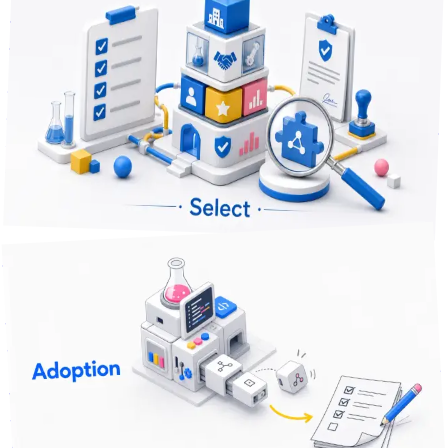
業務自動化のベンダー選びで失敗しない見極め方 — 契約前
に確認する7つの観点
自動化を外注したいけれど、どの会社に頼めば失敗しないの
か。発注後に連絡が途絶える・保守が止まる・要件と違うも
のが上がる、という不安に応えて、契約前に確認すべき見極
めポイントを7つに整理しました。
業務自動化
業務効率化
DX推進
+
2
課題解決
分で読める
8
2026年6月24日
導入した自動化ツールが現場で使われなくなる — 元の手作
業に戻る原因と対策
苦労して導入した自動化ツールが、半年後には元の手作業に
逆戻り。発注者側が打てる「定着」のための対策と、ツール
選びの段階でできる先回りを整理しました。