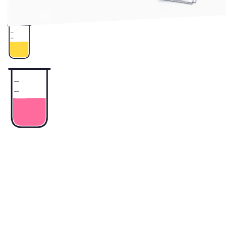
2
+
データ連携
業務効率化
業務自動化