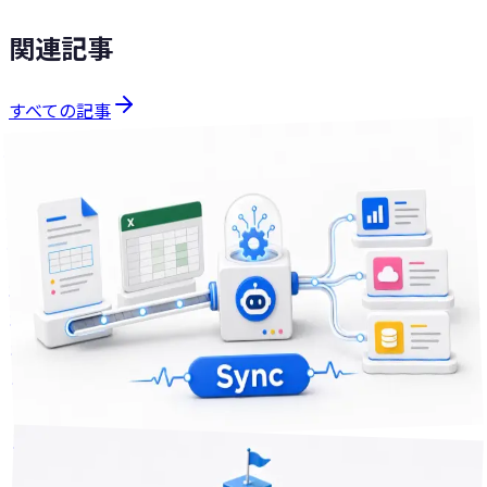
関連記事
すべての記事
課題解決
分で読める
10
2026年7月30日
介護施設の記録転記に消える時間を減らす — 紙・Excel・複
数システムをつなぐ自動化の考え方
介護施設で記録を紙・Excel・複数のシステム間で転記する
作業に時間を取られていませんか。転記の負担を減らす自動
化の考え方と進め方を、他業種での実践知見をもとに解説し
ます。
3
+
Excel
データ連携
業務自動化
課題解決
2026年6月25日
13
分で読める