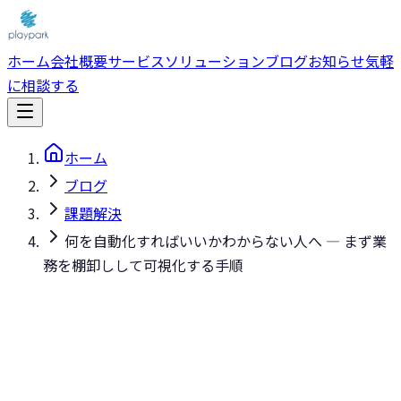
ホーム
会社概要
サービス
ソリューション
ブログ
お知らせ
気軽
に相談する
ホーム
ブログ
課題解決
何を自動化すればいいかわからない人へ — まず業
務を棚卸しして可視化する手順