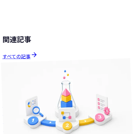
減します。
を見る
SHITATEYA
ソリューションを見る
関連記事
すべての記事
課題解決
分で読める
29
2026年5月13日
中小企業のDX、何から始める？店舗・現場で動かせる業務
効率化3ステップ
「中小企業のDX、何から始めればいいかわからない」とい
う方へ。店舗運営・バックオフィスを抱える中小企業が、今
あるツールのまま動かせる業務効率化の3ステップを、業種
を選ばない順番で整理しました。