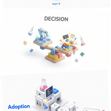
4
+
業務効率化
スモールスタート
DX推進
課題解決
2026年4月5日
15
分で読める
【業務自動化】外注と内製どっちが正解？ — 費用・品質・
スピードで比較する判断基準
業務自動化を外注するか内製するか迷っていませんか？費
用・品質・スピードの3軸で比較し、従業員10〜100名の中
小企業が失敗しない判断基準をお伝えします。
業務自動化
業務効率化
Excel
+
3
課題解決
分で読める
8
2026年6月24日
導入した自動化ツールが現場で使われなくなる — 元の手作
業に戻る原因と対策
苦労して導入した自動化ツールが、半年後には元の手作業に