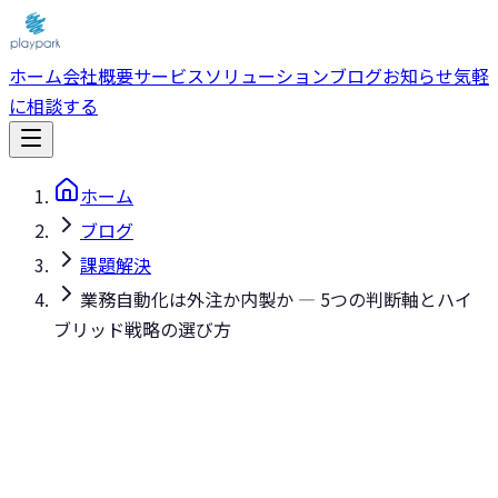
ホーム
会社概要
サービス
ソリューション
ブログ
お知らせ
気軽
に相談する
ホーム
ブログ
課題解決
業務自動化は外注か内製か — 5つの判断軸とハイ
ブリッド戦略の選び方