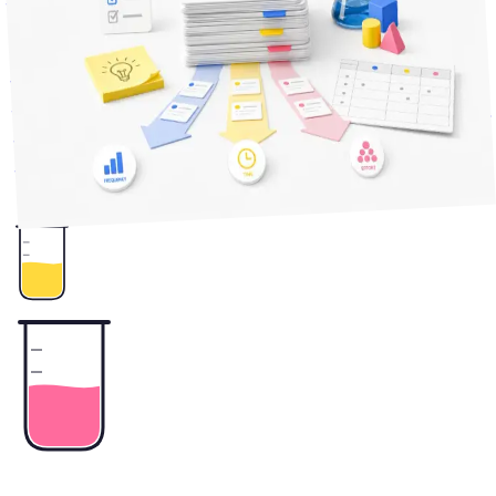
自動化やDXに興味はあるけど「何から手をつけるか」で止
まっている方へ。手作業や紙の業務を全部書き出し、頻度と
時間で重みづけして、自動化すべき候補に優先順位を付ける
ところまでの手順を、専門知識ゼロで進められる形に整理し
ました。
3
+
業務改善
業務自動化
業務効率化