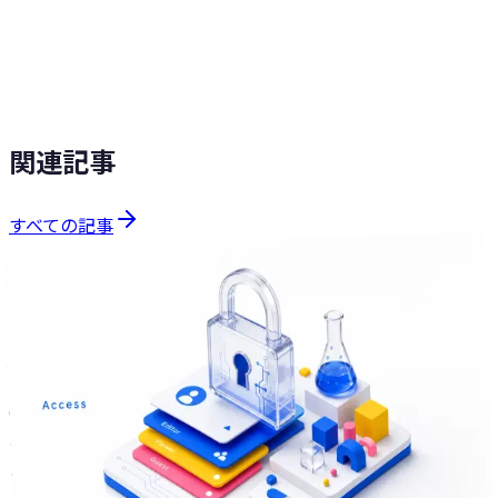
減します。
を見る
SHITATEYA
ソリューションを見る
関連記事
すべての記事
課題解決
分で読める
10
2026年7月1日
AIで社内ツールは作れた。でも、その認証とアクセス権限は
大丈夫ですか
AIコーディングツールで社内ツールを自作できる時代。でも
認証・権限・機密情報の扱いに穴が残っていることは少なく
ありません。動くツールを安全に運用するための見直しポイ
ントを整理しました。