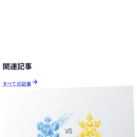
自社で何から始めるか整理したい場合は、15分の無料ヒア
リングで 試す価値のある業務を一緒に選びます。営業トー
クはしません。
相談する
無料ヒアリングを予約
関連記事
すべての記事
技術Tips
分で読める
22
2026年3月31日
Antigravity vs Cursor どっちを選ぶ？規模別おすすめ設定と
実践的な使い分けガイド
Antigravity vs Cursorを機能・価格・ユースケースで徹底比