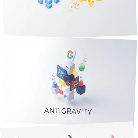
較。個人・チーム・エンタープライズの規模別おすすめ設定
テンプレートと、実際の開発シナリオでの使い分けを解説し
ます。
3
+
AIコーディング
Cursor
Antigravity
技術Tips
2026年3月20日
17
分で読める
Antigravity 完全ガイド(2026年版) — セットアップ・実践活
用・Claude Code との使い分け
セットアップ手順から実践活用まで、AIコーディングIDEを
選ぶときに気になるポイントを整理。Claude Code・Codex
との違いや使い分け基準も比較し、自分に合ったツール選び
をサポートします。
Antigravity
AIコーディング
Claude Code
+
3
技術Tips