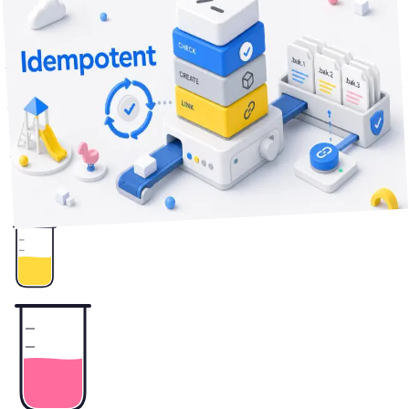
分で読める
21
2026年5月16日
「初回だけ動く」から「何度実行しても壊れない」設定スク
リプトに直すまで
設定スクリプトを繰り返し実行するたびにバックアップが増
殖したり、symlinkが循環したりしていませんか。3ヶ月の
実運用で踏んだ4つの落とし穴と、冪等性を確保する実装パ
ターンを整理します。
2
+
Antigravity
Codex
Claude Code