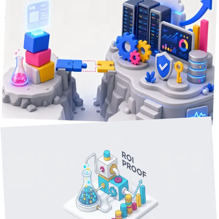
2026年6月19日
16
分で読める
AIで動くものは作れた、でも本番に乗らない — PoC止まり
を超える「最後の20%」の正体
AIで試作（PoC）まではできた。でも監視・障害対応・認
証・データ整合性で詰まって本番に乗らない——「動くデ
モ」と「業務で回り続けるシステム」の間にある壁を分解
し、超え方を整理します。
AIコーディング
Claude Code
内製化
+
3
事例紹介
分で読める
14
2026年5月1日
【中小企業のAI業務自動化】ROIをどう試算するか — 2名の
会社が4ヶ月で出した数字
従業員2名のplayparkがAIで業務を自動化した4ヶ月の数字を
全公開。月額数千円〜のサブスクで何にどれだけ時間が浮い
たか、中小企業や店舗が自分の業務に当てはめて試算できる