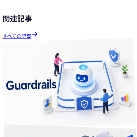
関連記事
すべての記事
課題解決
分で読める
6
2026年7月4日
AIに仕事を任せて事故らないために — 任せる前に決めてお
く3つのこと
AIに業務を任せると速い。でも「勝手に危ないことをしない
か」「会社の情報は大丈夫か」「暴走したら止められるか」
が不安で踏み出せない。技術に丸投げする前に、経営として
決めておくべき3つの線引きを平易に整理します。
2
+
リスク管理
エージェント
AI
課題解決