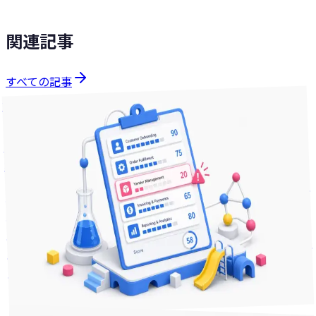
関連記事
すべての記事
課題解決
分で読める
19
2026年5月29日
「あの人が抜けたらうちは回るか」を数字にする — 中小企
業の属人化リスク診断
「あの人がいなくなったらうちは回らない」と思う業務、い
くつありますか。漠然と不安に思っていても、どれが一番ヤ
バいのか、何から手を付けるべきかは、数字にしないと判断
できません。配布するスプシで自社の属人化リスクを業務ご
とに点数化し、優先順位まで出せる手順を整理します。
2
+
中小企業
経営リスク
属人化
課題解決