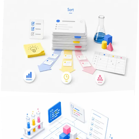
2026年5月26日
14
分で読める
何を自動化すればいいかわからない人へ — まず業務を棚卸
しして可視化する手順
自動化やDXに興味はあるけど「何から手をつけるか」で止
まっている方へ。手作業や紙の業務を全部書き出し、頻度と
時間で重みづけして、自動化すべき候補に優先順位を付ける
ところまでの手順を、専門知識ゼロで進められる形に整理し
ました。
業務効率化
業務自動化
業務改善
+
3
課題解決
分で読める
17
2026年5月20日
業務システムを外注する前に — 経営者が用意する要件のま
とめ方
業務システムを外注する前に、要件のまとめ方がわからず止