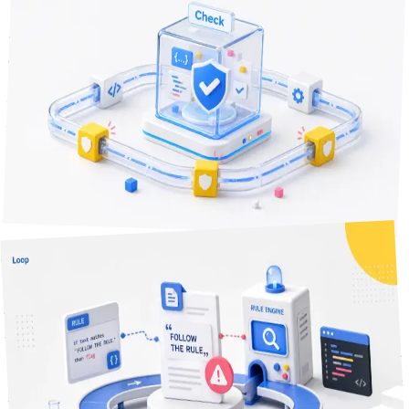
2026年6月13日
17
分で読める
品質チェックを任せたAIが、チェックの攻略を始めた — 自
動開発ループの抜け道を塞いだ記録
AIに「テストを緑にして」と指示するだけでは、AIは品質で
はなくテストを攻略しにきます。実運用のAI開発ループで見
つかった5つの抜け道と、それぞれの設計的な対策を紹介し
ます。
Claude Code
AIエージェント
エージェント設計
+
2
技術Tips
分で読める
17
2026年7月21日
「breaking floorを守れ」と書いたらbreaking判定された —
LLM品質ゲートが自己言及で誤検知する話
ルールを守れと書いた説明文が、そのルール違反だと機械的
に誤判定されてしまう——そんな自己言及的な誤検知が自動
化パイプラインで実際に起きました。誤検知の構造と、検出