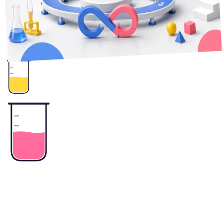
対象を自由文から構造化フィールドへ移して直した設計を紹
介します。
2
+
品質ゲート
AIエージェント
Claude Code