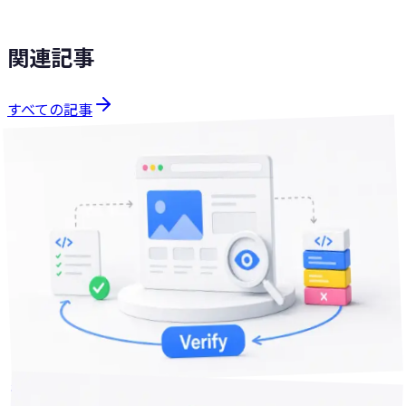
関連記事
すべての記事
技術Tips
分で読める
15
2026年7月13日
テストは緑なのに画面が壊れる — AIの開発ループにブラウ
ザ検証を足す設計
AIにフロントエンドを任せると「テストは通るのに表示が崩
れている」がよく起きます。自動開発ループに「実際にブラ
ウザで見て確かめる」工程を足す設計を、実装で踏んだ勘所
とあわせて整理しました。
2
+
品質ゲート
AIコーディング
Claude Code
技術Tips