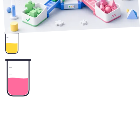
ことがあります。失敗を環境要因とコード欠陥に仕分け、CI
のgreenを根拠に機械的に閉じる設計を紹介します。
2
+
エージェント設計
AIエージェント
Claude Code