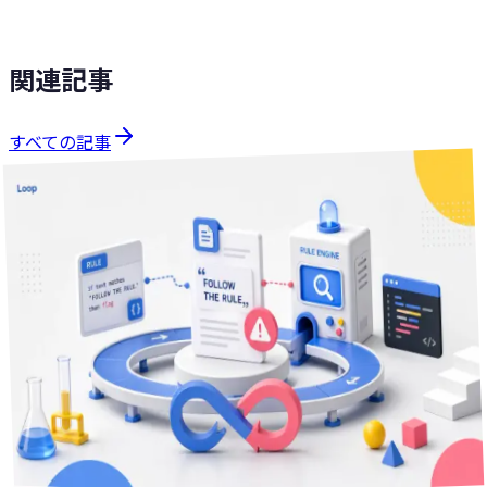
関連記事
すべての記事
技術Tips
分で読める
17
2026年7月21日
「breaking floorを守れ」と書いたらbreaking判定された —
LLM品質ゲートが自己言及で誤検知する話
ルールを守れと書いた説明文が、そのルール違反だと機械的
に誤判定されてしまう——そんな自己言及的な誤検知が自動
化パイプラインで実際に起きました。誤検知の構造と、検出
対象を自由文から構造化フィールドへ移して直した設計を紹
介します。
2
+
品質ゲート
AIエージェント
Claude Code