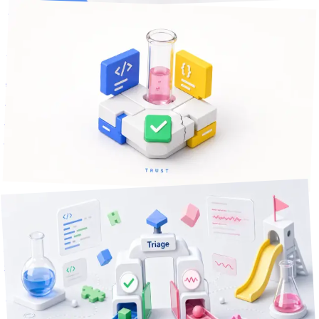
技術Tips
2026年7月3日
15
分で読める
AIに書かせたコードのテスト、どこまで信用していいか
AIが書いたテストの「緑」を、そのまま信じて次に進んでい
ないだろうか。品質ゲート全体ではなく、テストの信頼性だ
けに絞って——緑が保証すること・しないこと、緑の嘘を見
抜く設計を整理します。
Claude Code
AIコーディング
テスト自動化
+
2
技術Tips
分で読める
17
2026年7月14日
環境のせいの失敗でAIの自動開発を止めない — 失敗を環境
要因とコード欠陥に仕分ける設計
AIに実装・評価まで任せる自動開発では、環境のノイズがコ
ード欠陥と誤判定され、ループが無駄に止まる・無駄に直る