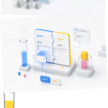
例とともに解説します。
Next.js
React
TypeScript
+
2
技術Tips
分で読める
20
2026年7月29日
電話番号を空欄に更新したのに元の値が残っていた — 原因
は「空文字列」を「未指定」と同じに扱っていたこと
一部の項目だけを更新する機能で、値を空欄に戻す操作だけ
が黙って無視される。原因はfalsy判定が「空文字列」と「未
指定」を同じものとして扱っていたこと。「渡されなかっ
た」と「空にしろと指示された」を区別する判断基準を、修
正コードと3パターンの検証手順で解説します。
2
+
CLI
Node.js
TypeScript