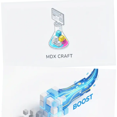
技術Tips
分で読める
16
2026年4月6日
【Next.js 16】MDXブログを自作した話 - ISRと予約投稿で
「ちょうどいい」を目指す
CMSを使えばいいのに、なぜかMDXでブログを作りたくな
る病。ISR、予約投稿、関連記事スコアリングまで実装した
記録です。
2
+
TypeScript
React
Next.js
技術Tips
2026年1月15日
26
分で読める
【Next.js App Router】実案件でパフォーマンス85%改善し
た技術選定
複数の業務システム開発を通じて得られた、Next.js App
Router選定とパフォーマンス最適化の知見。実際の改善事