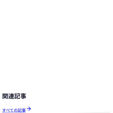
事例
→
気軽に相談する
About playpark
「あらゆる仕事を楽しむ」をミッションに、業務自動化・AI
活用を手がける合同会社です。このブログの運用自体も、自
社開発のClaude Code Skillsで完全自動化しています。
会社概要
サービス
気軽に相談する
関連記事
すべての記事