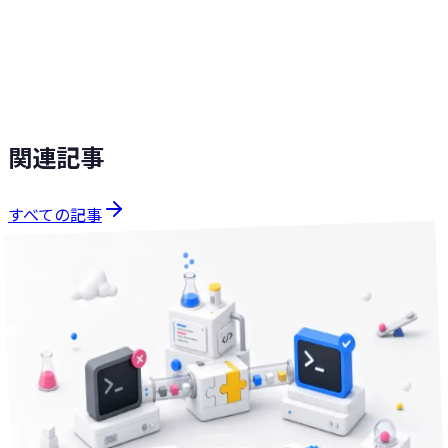
会社概要
サービス
気軽に相談する
関連記事
すべての記事
技術Tips
分で読める
11
2026年6月8日
CLI のサポート終了が公示されたら、セットアップ側はどう
守るか
使っていた CLI のサポート終了通知が来たら、環境セットア
ップをどう書き直すか。dotfiles（環境設定ファイル群）で
「古いツールを残さず、後継を二重に入れない」冪等な移行