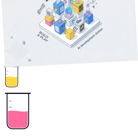
分担と権限設定テンプレ
「同じルールを毎回言い直している」なら settings.json と
CLAUDE.md の使い分けが効きます。hooks / permissions
による事故防止パターンと、dotfiles で持ち運ぶ設定テンプ
レをコピペ可で解説。
Claude Code カスタマイズ
Claude Code
6
+
settings.json