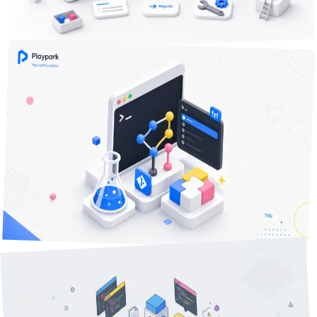
処理を実装した記録です。
2
+
Home Manager
Nix
dotfiles
技術Tips
2026年5月8日
34
分で読める
worktreeとブランチが溢れる前に — fzfエイリアスで一括整
理する方法
並列作業が増えるほどworktreeとブランチが溜まり、月末
にディスク警告が来る——その前に。fzfとghを組み合わせ
た4本のエイリアスで、切り替え・一括削除・ブランチ整理
をEnter連打で終わらせる方法を解説します。
git worktree
fzf
ブランチ管理
+
2
実験レポート
分で読める
53
2026年2月17日
Claude Code settings.json と CLAUDE.md の書き方 — 役割