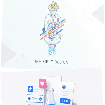
2026年4月30日
26
分で読める
設定画面ゼロの花粉アプリを作るのに、裏で決めないといけ
なかった閾値の話
花粉症の朝、家を出る5分前に「今日マスクいる」とだけ鳴
ってくれたら十分なのに、既存アプリはどれも「通知時刻を
自分で設定してください」から始まる。PollenShieldで設定
画面を全部消すために、裏でこっそり決めきった自宅判定・
出発判定・引っ越し判定の閾値設計メモ。
Swift
iOS
位置情報
+
2
実験レポート
分で読める
22
2026年6月30日
自動更新サブスクで App Review に落ちた — IAP 実装でつ
まずいた審査ポイントの記録
サブスク課金を載せたiOSアプリが審査で差し戻されたと