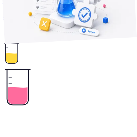
き、何を直せば通るか。開示リンクの配置から、価格表示の
修正、審査員向けモードの設定まで、実際のリジェクトと対
処を記録しています。
2
+
App Review
In-App Purchase
StoreKit