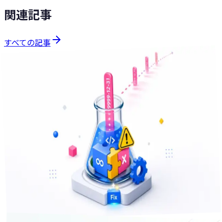
関連記事
すべての記事
技術Tips
分で読める
31
2026年5月7日
「滞在時間：約 2,025 年」と iOS アプリに表示された話 —
Visit Monitoring と Date の sentinel にやられた
iOS の位置情報アプリで「滞在時間 約 2,025 年
（1,065,210,042 分）」というデータが出た。原因は Visit
Monitoring の departureDate を `== Date.distantFuture`
で見ていたこと。Swift の sentinel 値設計と、iOS が arrival
を再配信してくる現実に耐える closed-wins upsert を
PollenShield で作り直した記録。
1
+
CoreLocation
iOS
Swift
技術Tips